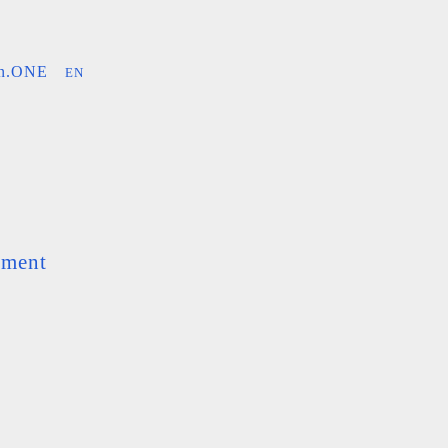
an.ONE
EN
ement