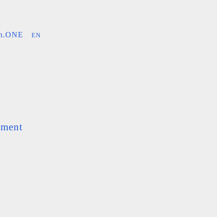
an.ONE
EN
ement