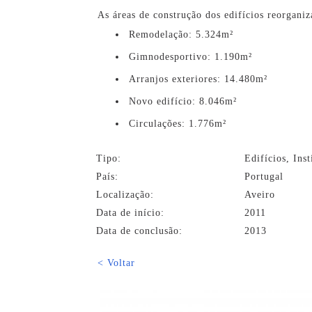
As áreas de construção dos edifícios reorganiz
Remodelação: 5.324m²
Gimnodesportivo: 1.190m²
Arranjos exteriores: 14.480m²
Novo edifício: 8.046m²
Circulações: 1.776m²
Tipo:
Edifícios, Inst
País:
Portugal
Localização:
Aveiro
Data de início:
2011
Data de conclusão:
2013
< Voltar