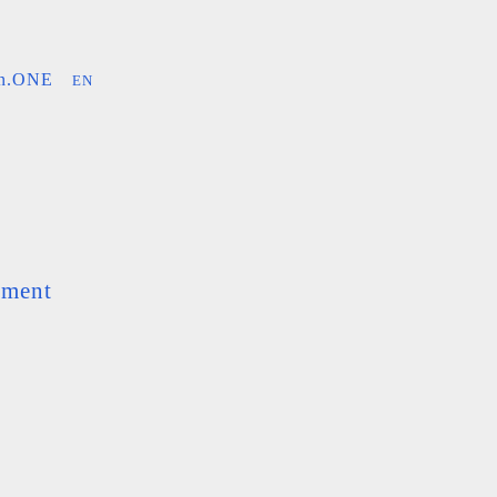
an.ONE
EN
ement