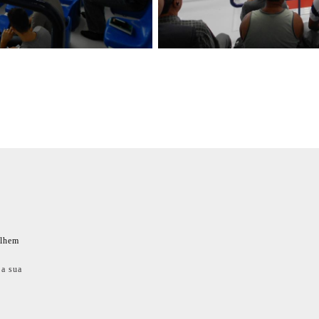
ilhem
 a sua