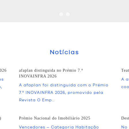
Notícias
2026
afaplan distinguida no Prémio 7.º
Tea
INOVAINFRA 2026
os
A a
A afaplan foi distinguida com o Prémio
,
coo
7.º INOVAINFRA 2026, promovido pela
Revista O Emp…
)
Prémio Nacional do Imobiliário 2025
Des
Vencedores – Categoria Habitação
No 