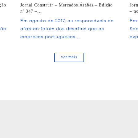
ção
Jornal Construir – Mercados Árabes – Edição
Jorn
nº 347 –…
– n
Em agosto de 2017, os responsáveis da
Em 
ção
afaplan falam dos desafios que as
Soa
empresas portuguesas …
exp
ver mais