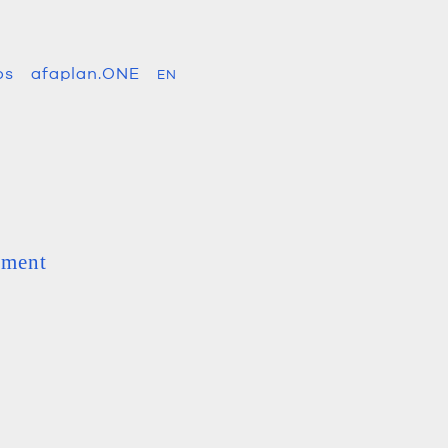
os
afaplan.ONE
EN
ement