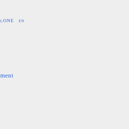
an.ONE
EN
ement