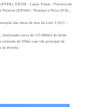
_ (PVPA); EN238 - Lanço Tomar / Ferreira do
e Pereiras (EN344) / Proença-a-Nova (IC8) _
nstrução das obras de arte do Lote 3 (IC3 –
s, totalizando cerca de 115.000m3 de betão.
ma extensão de 930m com vão principal de
a da Portela.