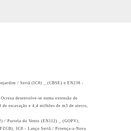
onjardim / Sertã (IC8) _ (CBSE) e EN238 -
io Ocreza desenvolve-se numa extensão de
 de escavação e 4,4 milhões de m3 de aterro,
2) / Portela do Vento (EN112) _ (GOPV);
(FZCB); IC8 - Lanço Sertã / Proença-a-Nova