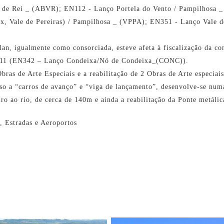
 de Rei _ (ABVR); EN112 - Lanço Portela do Vento / Pampilhosa 
 Vale de Pereiras) / Pampilhosa _ (VPPA); EN351 - Lanço Vale d
an, igualmente como consorciada, esteve afeta à fiscalização da co
 11 (EN342 – Lanço Condeixa/Nó de Condeixa_(CONC)).
bras de Arte Especiais e a reabilitação de 2 Obras de Arte especiai
rso a “carros de avanço” e “viga de lançamento”, desenvolve-se nu
o ao rio, de cerca de 140m e ainda a reabilitação da Ponte metálic
s, Estradas e Aeroportos