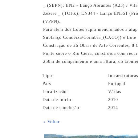
_ (SEPN); EN2 - Lanço Abrantes (A23) / Vila
Zêzere _ (TOFZ); EN344 - Lanço EN351 (Próx,
(VPPN).
Para além dos Lotes supra mencionados a afapl
Sublanço Condeixa/Coimbra_(CXCO)) e Lote
Construção de 26 Obras de Arte Correntes, 8 O
Ponte sobre o Rio Ceira, construída com recu
250m de comprimento e uma altura, do tabuleir
Tipo:
Infraestrutura
País:
Portugal
Localização:
Várias
Data de início:
2010
Data de conclusão:
2014
< Voltar