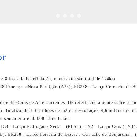
or
e 8 lotes de beneficiação, numa extensão total de 174km.
 IC8 Proença-a-Nova Perdigão (A23); ER238 - Lanço Cernache do B
ais e 48 Obras de Arte Correntes. De referir que a ponte sobre o r
2m. Totalizando 1.4 milhões de m2 de desmatação, 4,6 milhões de m3
e sementeira e 30.000m3 de betão.
re IC8 - Lanço Pedrógão / Sertã _ (PESE); EN2 - Lanço Góis (EN34
SE); ER238 - Lanço Ferreira do Zêzere / Cernache do Bonjardim _ 