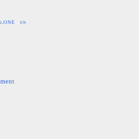
an.ONE
EN
ement