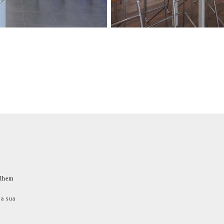
ilhem
 a sua