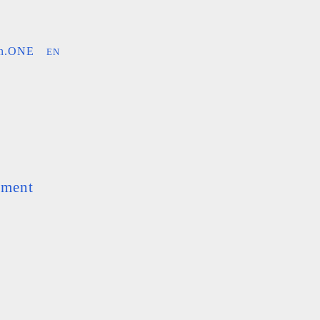
an.ONE
EN
ement