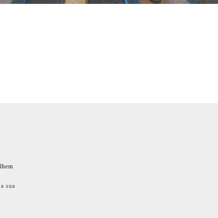
ilhem
 a sua