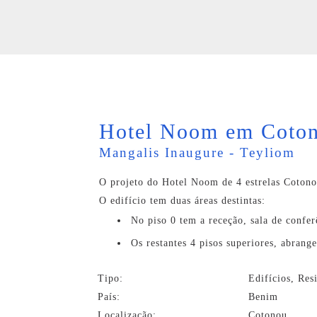
Hotel Noom em Coto
Mangalis Inaugure - Teyliom
O projeto do Hotel Noom de 4 estrelas Cotono
O edifício tem duas áreas destintas:
No piso 0 tem a receção, sala de confer
Os restantes 4 pisos superiores, abrang
Tipo:
Edifícios, Res
País:
Benim
Localização:
Cotonou