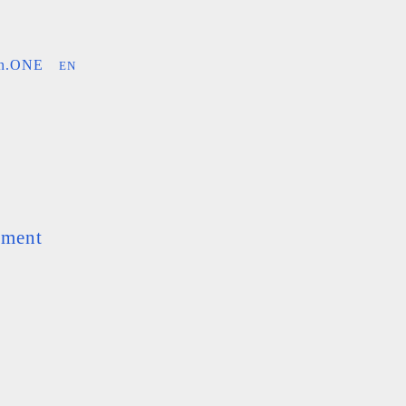
an.ONE
EN
ement