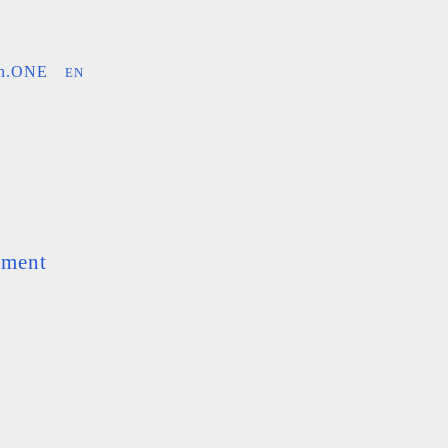
an.ONE
EN
ement