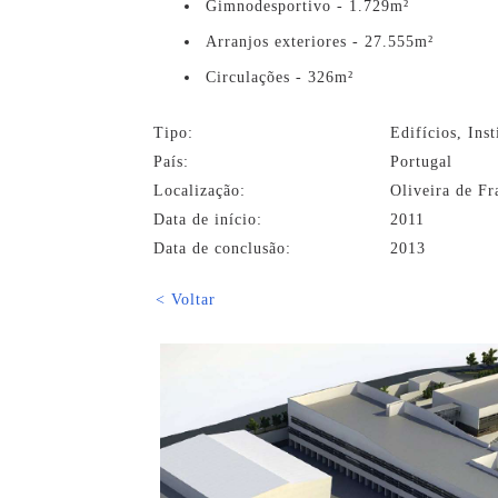
Gimnodesportivo - 1.729m²
Arranjos exteriores - 27.555m²
Circulações - 326m²
Tipo:
Edifícios, Inst
País:
Portugal
Localização:
Oliveira de Fr
Data de início:
2011
Data de conclusão:
2013
< Voltar