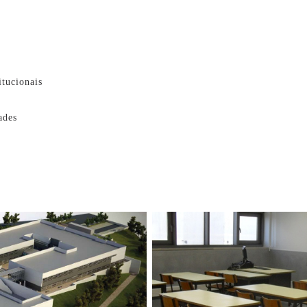
itucionais
ades