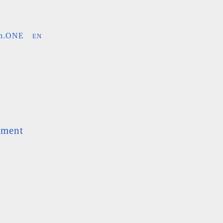
an.ONE
EN
ement