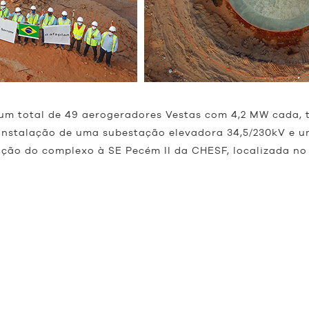
um total de 49 aerogeradores Vestas com 4,2 MW cada, 
 a instalação de uma subestação elevadora 34,5/230kV e
tação do complexo à SE Pecém II da CHESF, localizada n