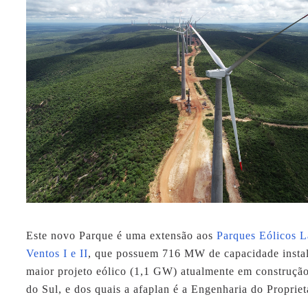
Este novo Parque é uma extensão aos
Parques Eólicos 
Ventos I e II
, que possuem
716 MW
de capacidade insta
maior projeto eólico (1,1 GW) atualmente em construçã
do Sul, e dos quais a
afaplan
é a Engenharia do Propriet