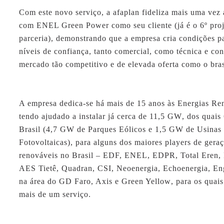
Com este novo serviço, a
afaplan
fideliza mais uma vez 
com
ENEL Green Power
como seu cliente (já é o 6º pro
parceria), demonstrando que a empresa cria condições p
níveis de confiança, tanto comercial, como técnica e con
mercado tão competitivo e de elevada oferta como o bras
Rolex Watches
A empresa dedica-se há mais de 15 anos às Energias Re
tendo ajudado a instalar já cerca de
11,5 GW
, dos quais
Brasil
(4,7 GW de Parques Eólicos e 1,5 GW de Usinas 
Fotovoltaicas), para alguns dos maiores players de gera
renováveis no Brasil –
EDF, ENEL, EDPR, Total Eren, 
AES Tietê, Quadran, CSI, Neoenergia, Echoenergia, Eng
na área do
GD Faro, Axis e Green Yellow
, para os quais
mais de um serviço.