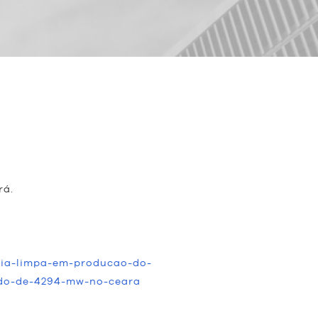
rá.
rgia-limpa-em-producao-do-
rido-de-4294-mw-no-ceara