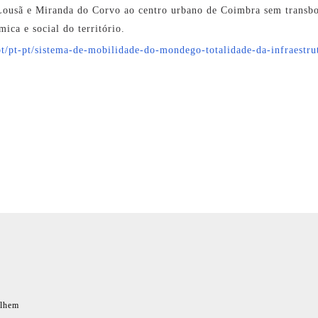
Lousã e Miranda do Corvo ao centro urbano de Coimbra sem transbo
ica e social do território.
pt/pt-pt/sistema-de-mobilidade-do-mondego-totalidade-da-infraestr
ilhem